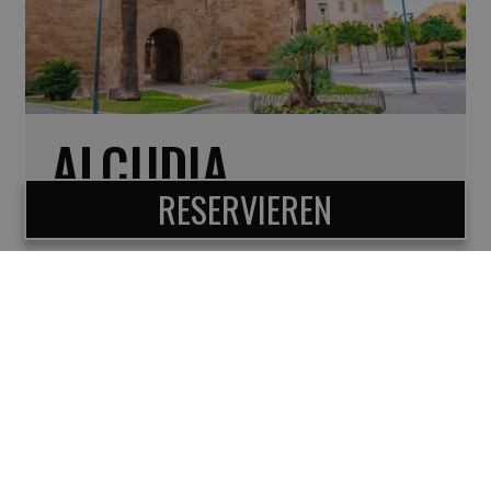
ALCUDIA
RESERVIEREN
Alcudia
liegt im Norden Mallorcas,
zwischen zwei Buchten, die einige der
privilegiertesten
Strände
des Mittelmeers
beherbergen. Von Pinienwäldern
umgebene unberührte Buchten mit
klarem Wasser,
natürliche Umgebungen
von großem ökologischen und tierischen
Wert, archäologische Stätten und eine